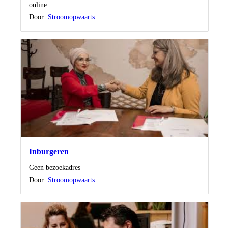
Locatie
online
Door:
Stroomopwaarts
Inburgeren
Locatie
Geen bezoekadres
Door:
Stroomopwaarts