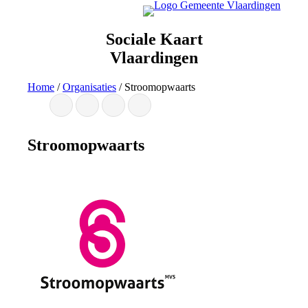
Ga
naar
de
Sociale Kaart
inhoud
Vlaardingen
Home
/
Organisaties
/
Stroomopwaarts
Stroomopwaarts