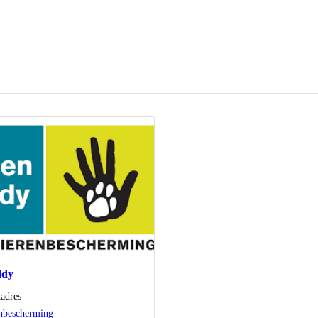
ddy
adres
nbescherming