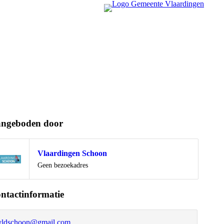
ngeboden door
Vlaardingen Schoon
Locatie
Geen bezoekadres
ntactinformatie
vldschoon@gmail.com