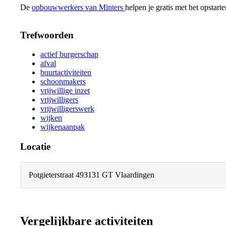
De
opbouwwerkers van Minters
helpen je gratis met het opstar
Trefwoorden
actief burgerschap
afval
buurtactiviteiten
schoonmakers
vrijwillige inzet
vrijwilligers
vrijwilligerswerk
wijken
wijkenaanpak
Locatie
Potgieterstraat 49
3131 GT Vlaardingen
Vergelijkbare activiteiten