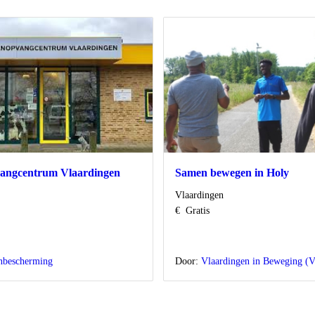
angcentrum Vlaardingen
Samen bewegen in Holy
Locatie
Vlaardingen
Kosten
€
Gratis
nbescherming
Door:
Vlaardingen in Beweging (V