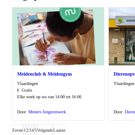
Meidenclub & Meidengym
Dierenopv
Locatie
Locatie
Vlaardingen
Vlaardingen
Kosten
€
Gratis
Wanneer
Elke week op wo van 14:00 tot 16:00
Door:
Minters Jongerenwerk
Door:
Diere
Eerste
1
2
3
4
5
Volgende
Laatste