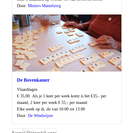
Door:
Minters Mantelzorg
De Bovenkamer
Locatie
Vlaardingen
Kosten
€ 35,00
Als je 1 keer per week komt is het €35,- per
maand, 2 keer per week € 55,- per maand.
Wanneer
Elke week op di, do van 10:00 tot 13:00
Door:
De Windwijzer