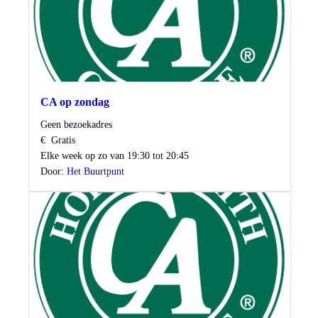
CA op zondag
Locatie
Geen bezoekadres
Kosten
€
Gratis
Wanneer
Elke week op zo van 19:30 tot 20:45
Door:
Het Buurtpunt