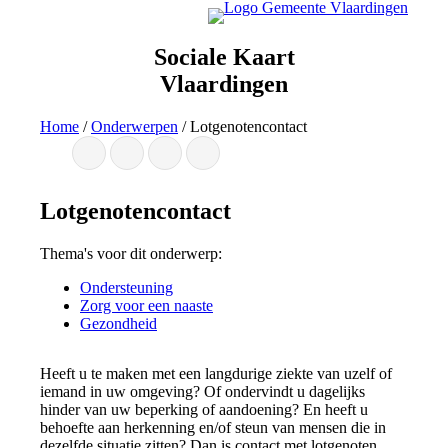
Ga
naar
de
Sociale Kaart
inhoud
Vlaardingen
Home
/
Onderwerpen
/
Lotgenotencontact
Lotgenotencontact
Thema's voor dit onderwerp:
Ondersteuning
Zorg voor een naaste
Gezondheid
Heeft u te maken met een langdurige ziekte van uzelf of
iemand in uw omgeving? Of ondervindt u dagelijks
hinder van uw beperking of aandoening? En heeft u
behoefte aan herkenning en/of steun van mensen die in
dezelfde situatie zitten? Dan is contact met lotgenoten