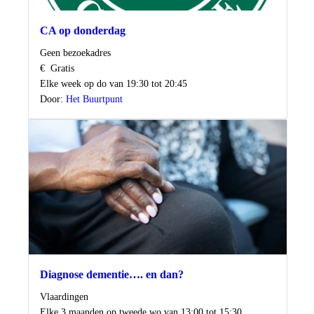
CA op donderdag
Locatie
Geen bezoekadres
Kosten
€
Gratis
Wanneer
Elke week op do van 19:30 tot 20:45
Door:
Het Buurtpunt
Diagnose dementie…. en dan?
Locatie
Vlaardingen
Wanneer
Elke 3 maanden op tweede wo van 13:00 tot 15:30