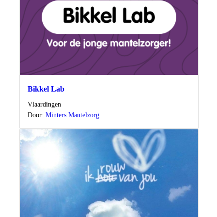
Bikkel Lab
Locatie
Vlaardingen
Door:
Minters Mantelzorg