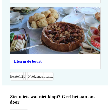
Eten in de buurt
Eerste
1
2
3
4
5
Volgende
Laatste
Ziet u iets wat niet klopt? Geef het aan ons
door