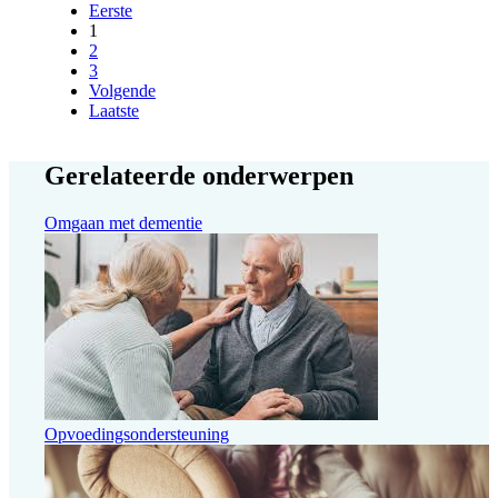
Eerste
1
2
3
Volgende
Laatste
Gerelateerde onderwerpen
Omgaan met dementie
Opvoedingsondersteuning