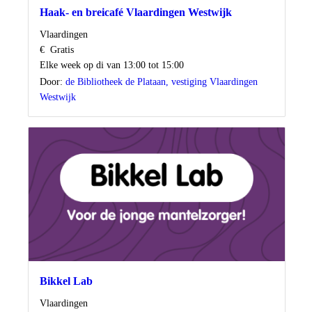
Haak- en breicafé Vlaardingen Westwijk
Locatie
Vlaardingen
Kosten
€
Gratis
Wanneer
Elke week op di van 13:00 tot 15:00
Door:
de Bibliotheek de Plataan, vestiging Vlaardingen
Westwijk
Bikkel Lab
Locatie
Vlaardingen