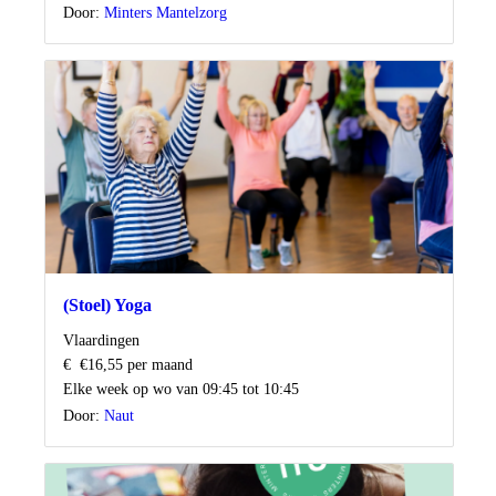
Door:
Minters Mantelzorg
(Stoel) Yoga
Locatie
Vlaardingen
Kosten
€
€16,55 per maand
Wanneer
Elke week op wo van 09:45 tot 10:45
Door:
Naut