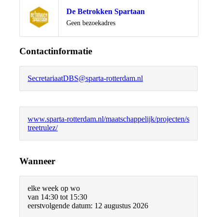
De Betrokken Spartaan
Locatie
Geen bezoekadres
Contactinformatie
SecretariaatDBS@sparta-rotterdam.nl
www.sparta-rotterdam.nl/maatschappelijk/projecten/s
treetrulez/
Wanneer
elke week op wo
van 14:30 tot 15:30
eerstvolgende datum: 12 augustus 2026