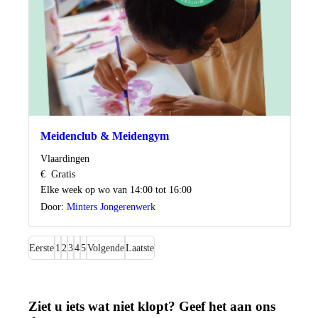
Meidenclub & Meidengym
Locatie
Vlaardingen
Kosten
€
Gratis
Wanneer
Elke week op wo van 14:00 tot 16:00
Door:
Minters Jongerenwerk
Eerste
1
2
3
4
5
Volgende
Laatste
Ziet u iets wat niet klopt? Geef het aan ons