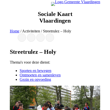
Ga
naar
de
Sociale Kaart
inhoud
Vlaardingen
Home
/
Activiteiten
/
Streetrulez – Holy
Streetrulez – Holy
Thema's voor deze dienst:
Sporten en bewegen
Ontmoeten en samenleven
Gezin en opvoeding