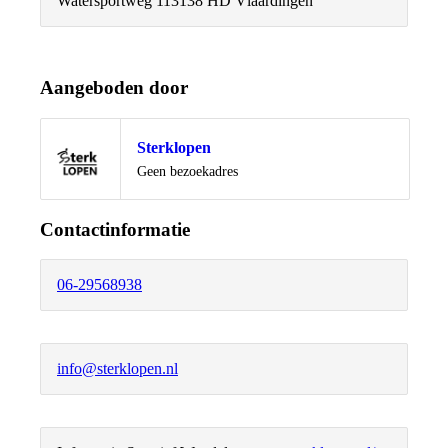
Watersportweg 11
3138 HD Vlaardingen
Aangeboden door
Sterklopen
Locatie
Geen bezoekadres
Contactinformatie
06-29568938
info@sterklopen.nl