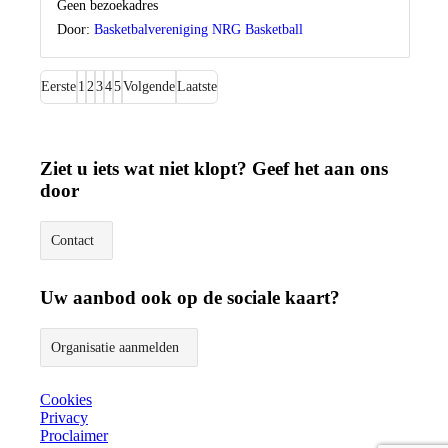
Locatie
Geen bezoekadres
Door:
Basketbalvereniging NRG Basketball
Eerste
1
2
3
4
5
Volgende
Laatste
Ziet u iets wat niet klopt? Geef het aan ons
door
Contact
Uw aanbod ook op de sociale kaart?
Organisatie aanmelden
Cookies
Privacy
Proclaimer