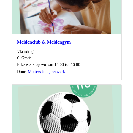
Meidenclub & Meidengym
Locatie
Vlaardingen
Kosten
€
Gratis
Wanneer
Elke week op wo van 14:00 tot 16:00
Door:
Minters Jongerenwerk