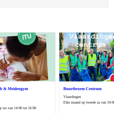
ub & Meidengym
Buurtbezem Centrum
Locatie
Vlaardingen
Wanneer
Elke maand op tweede za van 10:00
p wo van 14:00 tot 16:00