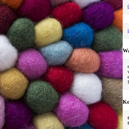
Wa
Ko