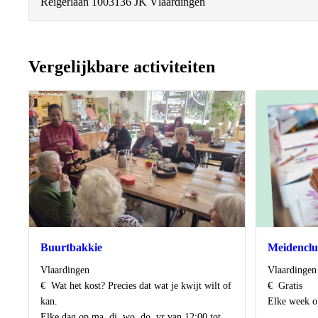
Reigerlaan 100
3136 JK Vlaardingen
Vergelijkbare activiteiten
Buurtbakkie
Meidencl
Locatie
Locatie
Vlaardingen
Vlaardingen
Kosten
Kosten
€
Wat het kost? Precies dat wat je kwijt wilt of
€
Gratis
Wanneer
kan.
Elke week o
Wanneer
Elke dag op ma, di, wo, do, vr van 12:00 tot