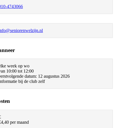
010-4743066
info@seniorenwelzijn.nl
nneer
elke week op wo
van 10:00 tot 12:00
eerstvolgende datum: 12 augustus 2026
Informatie bij de club zelf
sten
€
€4,40 per maand